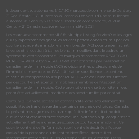
Indépendant et autonome. MD/MC marques de commerce de Century
21 Real Estate LLC utilisées sous licence ou en vertu d’une sous-licence
autorisée. © Century 21 Canada, société en commandite, 2021 ©
Century 21 Canada, société en commandite, 2021
Les marques de commerce MLS®, Multiple Listing Service® et les logos
qui s’y rapportent désignent les services professionnels fournis par des
courtiers et agents immobiliers membres de
l’ACI
pour traiter l’achat,
la vente et la location à bail de biens immobiliers dans le cadre d’un
système de vente coopératif. Les marques de commerce REALTOR®,
REALTORS® et le logo REALTOR® sont contrôlés par
l’Association
canadienne de l’immeuble (ACI)
et désignent les professionnels de
l’immobilier membres de l’ACI. Utilisation sous licence. Le contenu
relatif aux inscriptions fourni par REALTOR.ca est utilisé sous licence
par des courtiers et agents immobiliers membres de
l’Association
canadienne de l’immeuble
. Cette promotion ne vise à solliciter ni des
propriétés actuellement inscrites ni des acheteurs liés par contrat.
Century 21 Canada, société en commandite, offre actuellement des
possibilités de franchisage dans certains marchés de choix au Canada.
Le présent message n’est transmis qu’à titre informatif et ne doit
aucunement être interprété comme une invitation à quiconque serait
actuellement affilié à une autre société de courtage immobilier. Ce
courriel contient de l’information confidentielle destinée à l’usage
exclusif de la personne ou de l’entité identifiée ci-dessus. Il est
strictement interdit de l’utiliser ou d’en divulguer le contenu sans