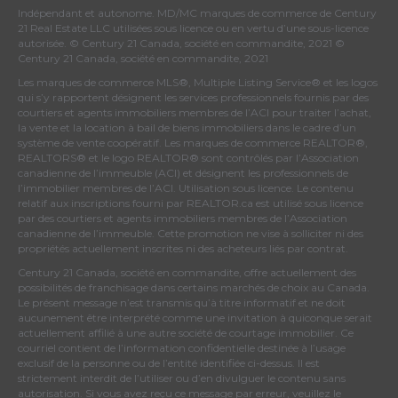
Indépendant et autonome. MD/MC marques de commerce de Century
21 Real Estate LLC utilisées sous licence ou en vertu d’une sous-licence
autorisée. © Century 21 Canada, société en commandite, 2021 ©
Century 21 Canada, société en commandite, 2021
Les marques de commerce MLS®, Multiple Listing Service® et les logos
qui s’y rapportent désignent les services professionnels fournis par des
courtiers et agents immobiliers membres de
l’ACI
pour traiter l’achat,
la vente et la location à bail de biens immobiliers dans le cadre d’un
système de vente coopératif. Les marques de commerce REALTOR®,
REALTORS® et le logo REALTOR® sont contrôlés par
l’Association
canadienne de l’immeuble (ACI)
et désignent les professionnels de
l’immobilier membres de l’ACI. Utilisation sous licence. Le contenu
relatif aux inscriptions fourni par REALTOR.ca est utilisé sous licence
par des courtiers et agents immobiliers membres de
l’Association
canadienne de l’immeuble
. Cette promotion ne vise à solliciter ni des
propriétés actuellement inscrites ni des acheteurs liés par contrat.
Century 21 Canada, société en commandite, offre actuellement des
possibilités de franchisage dans certains marchés de choix au Canada.
Le présent message n’est transmis qu’à titre informatif et ne doit
aucunement être interprété comme une invitation à quiconque serait
actuellement affilié à une autre société de courtage immobilier. Ce
courriel contient de l’information confidentielle destinée à l’usage
exclusif de la personne ou de l’entité identifiée ci-dessus. Il est
strictement interdit de l’utiliser ou d’en divulguer le contenu sans
autorisation. Si vous avez reçu ce message par erreur, veuillez le