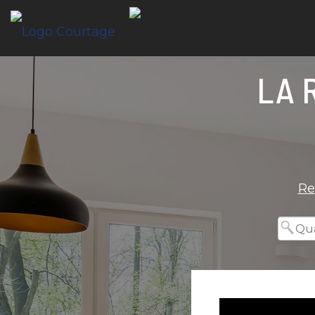
LA 
Re