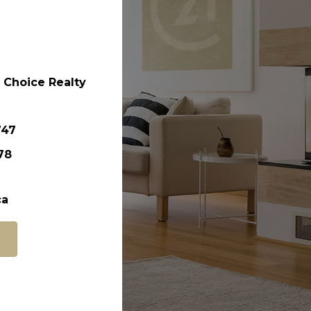
 Choice Realty
747
78
ca