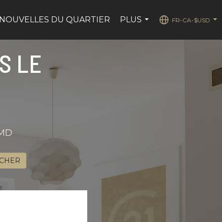
NOUVELLES DU QUARTIER
PLUS
FR-CA-$USD
...
...
S LE
eMD