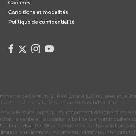
Carrières
Conditions et modalités
Politique de confidentialité
Link to Century 21 Canada's Twitter page
link to Century 21 Canada's facebook page
Link to Century 21 Canada's Instagram 
link to Century 21 Canada's YouT
ce de Century 21 Real Estate LLC utilisées sous licen
 Century 21 Canada, société en commandite, 2021
ice® et les logos qui s’y rapportent désignent les servi
’achat, la vente et la location à bail de biens immobiliers
e logo REALTOR® sont contrôlés par
l’Association ca
lisation sous licence. Le contenu relatif aux inscriptions