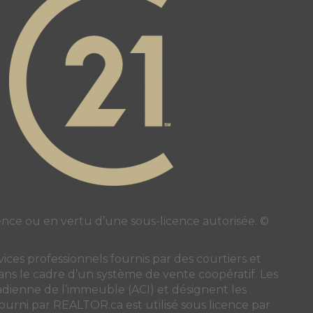
page
ube page
ce ou en vertu d’une sous-licence autorisée. ©
ces professionnels fournis par des courtiers et
 dans le cadre d’un système de vente coopératif. Les
nadienne de l’immeuble (ACI)
et désignent les
 fourni par REALTOR.ca est utilisé sous licence par